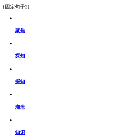
{固定句子2}
聚焦
探知
探知
潮流
知识