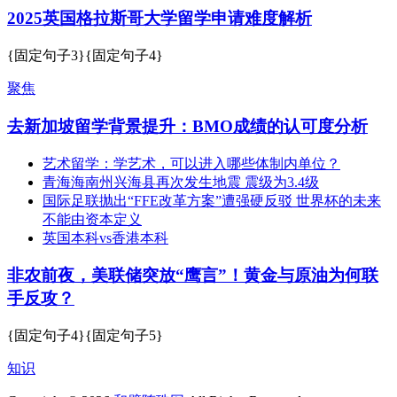
2025英国格拉斯哥大学留学申请难度解析
{固定句子3}{固定句子4}
聚焦
去新加坡留学背景提升：BMO成绩的认可度分析
艺术留学：学艺术，可以进入哪些体制内单位？
青海海南州兴海县再次发生地震 震级为3.4级
国际足联抛出“FFE改革方案”遭强硬反驳 世界杯的未来
不能由资本定义
英国本科vs香港本科
非农前夜，美联储突放“鹰言”！黄金与原油为何联
手反攻？
{固定句子4}{固定句子5}
知识