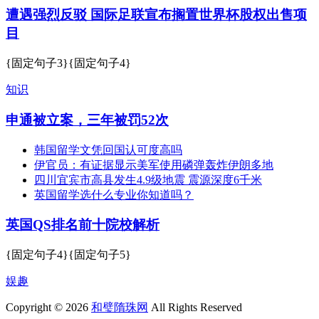
遭遇强烈反驳 国际足联宣布搁置世界杯股权出售项
目
{固定句子3}{固定句子4}
知识
申通被立案，三年被罚52次
韩国留学文凭回国认可度高吗
伊官员：有证据显示美军使用磷弹轰炸伊朗多地
四川宜宾市高县发生4.9级地震 震源深度6千米
英国留学选什么专业你知道吗？
英国QS排名前十院校解析
{固定句子4}{固定句子5}
娱趣
Copyright © 2026
和璧隋珠网
All Rights Reserved