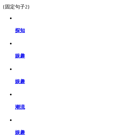
{固定句子2}
探知
娱趣
娱趣
潮流
娱趣