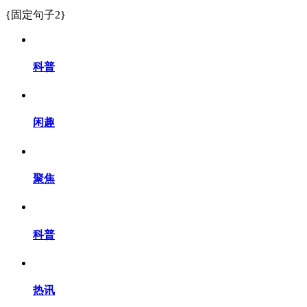
{固定句子2}
科普
闲趣
聚焦
科普
热讯