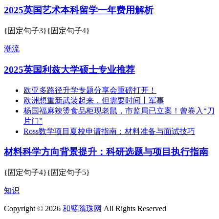
2025英国艺术本科留学一年费用解析
{固定句子3}{固定句子4}
潮流
2025英国利兹大学硕士专业推荐
欧亚多路径升学专题分享会重磅打开！
欧洲想重新武装起来，但需要时间丨军事
杨国福麻辣烫食品柜现老鼠，市监局已立案！曾卷入“刀
片门”
Ross数学项目夏校申请指南：材料准备与面试技巧
材料科学方向背景提升：科研选题与项目执行指南
{固定句子4}{固定句子5}
知识
Copyright © 2026
和璧隋珠网
All Rights Reserved