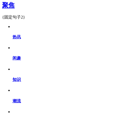
聚焦
{固定句子2}
热讯
闲趣
知识
潮流