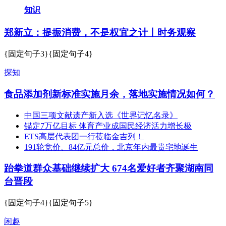
知识
郑新立：提振消费，不是权宜之计丨时务观察
{固定句子3}{固定句子4}
探知
食品添加剂新标准实施月余，落地实施情况如何？
中国三项文献遗产新入选《世界记忆名录》
锚定7万亿目标 体育产业成国民经济活力增长极
ETS高层代表团一行莅临金吉列！
191轮竞价、84亿元总价，北京年内最贵宅地诞生
跆拳道群众基础继续扩大 674名爱好者齐聚湖南同
台晋段
{固定句子4}{固定句子5}
闲趣