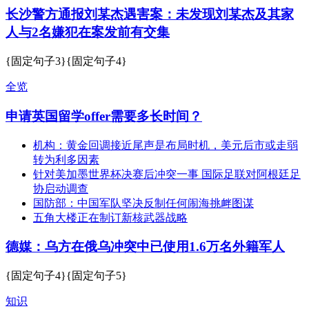
长沙警方通报刘某杰遇害案：未发现刘某杰及其家
人与2名嫌犯在案发前有交集
{固定句子3}{固定句子4}
全览
申请英国留学offer需要多长时间？
机构：黄金回调接近尾声是布局时机，美元后市或走弱
转为利多因素
针对美加墨世界杯决赛后冲突一事 国际足联对阿根廷足
协启动调查
国防部：中国军队坚决反制任何闹海挑衅图谋
五角大楼正在制订新核武器战略
德媒：乌方在俄乌冲突中已使用1.6万名外籍军人
{固定句子4}{固定句子5}
知识