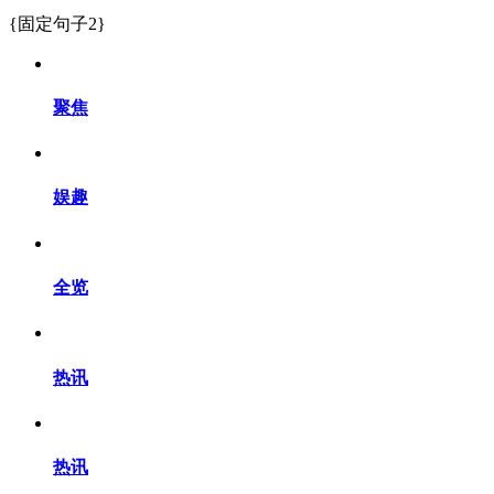
{固定句子2}
聚焦
娱趣
全览
热讯
热讯