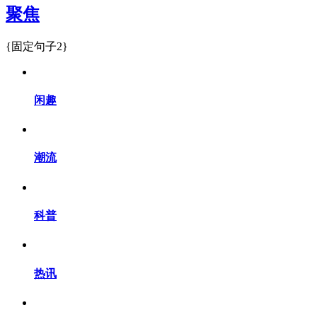
聚焦
{固定句子2}
闲趣
潮流
科普
热讯