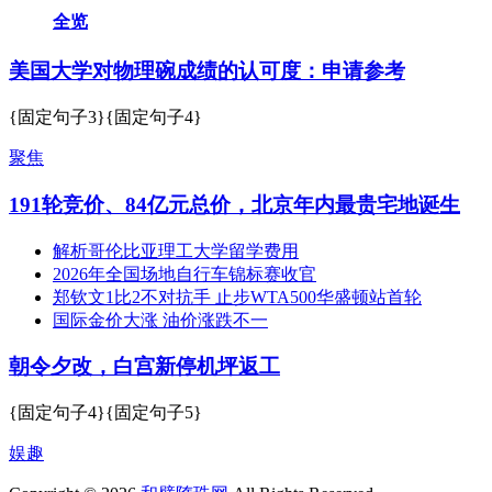
全览
美国大学对物理碗成绩的认可度：申请参考
{固定句子3}{固定句子4}
聚焦
191轮竞价、84亿元总价，北京年内最贵宅地诞生
解析哥伦比亚理工大学留学费用
2026年全国场地自行车锦标赛收官
郑钦文1比2不对抗手 止步WTA500华盛顿站首轮
国际金价大涨 油价涨跌不一
朝令夕改，白宫新停机坪返工
{固定句子4}{固定句子5}
娱趣