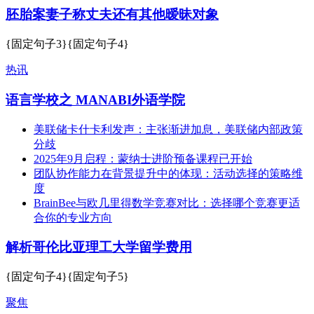
胚胎案妻子称丈夫还有其他暧昧对象
{固定句子3}{固定句子4}
热讯
语言学校之 MANABI外语学院
美联储卡什卡利发声：主张渐进加息，美联储内部政策
分歧
2025年9月启程：蒙纳士进阶预备课程已开始
团队协作能力在背景提升中的体现：活动选择的策略维
度
BrainBee与欧几里得数学竞赛对比：选择哪个竞赛更适
合你的专业方向
解析哥伦比亚理工大学留学费用
{固定句子4}{固定句子5}
聚焦