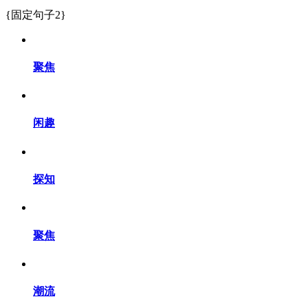
{固定句子2}
聚焦
闲趣
探知
聚焦
潮流