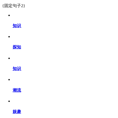
{固定句子2}
知识
探知
知识
潮流
娱趣