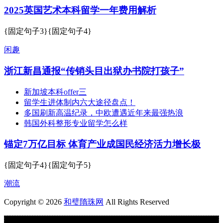
2025英国艺术本科留学一年费用解析
{固定句子3}{固定句子4}
闲趣
浙江新昌通报“传销头目出狱办书院打孩子”
新加坡本科offer三
留学生进体制内六大途径盘点！
多国刷新高温纪录，中欧遭遇近年来最强热浪
韩国外科整形专业留学怎么样
锚定7万亿目标 体育产业成国民经济活力增长极
{固定句子4}{固定句子5}
潮流
Copyright © 2026
和璧隋珠网
All Rights Reserved