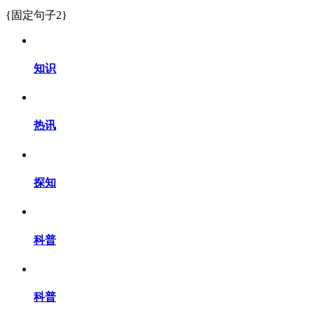
{固定句子2}
知识
热讯
探知
科普
科普