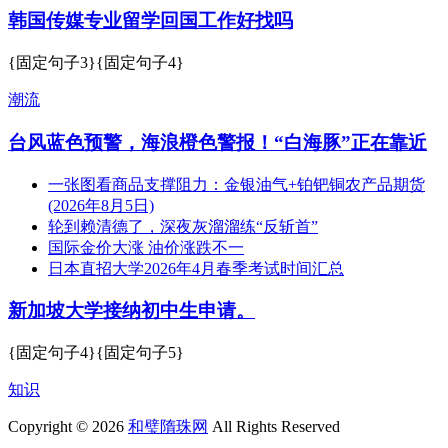
韩国传媒专业留学回国工作好找吗
{固定句子3}{固定句子4}
潮流
台风蓝色预警，海浪橙色警报！“白海豚”正在靠近
一张图看商品支撑阻力：金银油气+铂钯铜农产品期货
(2026年8月5日)
轮到赖清德了，深夜灰溜溜练“反斩首”
国际金价大涨 油价涨跌不一
日本直招大学2026年4月春季考试时间汇总
新加坡大学接纳初中生申请。
{固定句子4}{固定句子5}
知识
Copyright © 2026
和璧隋珠网
All Rights Reserved