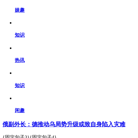
娱趣
知识
热讯
知识
闲趣
俄副外长：德推动乌局势升级或致自身陷入灾难
{固定句子3}{固定句子4}