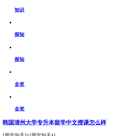
知识
探知
探知
全览
全览
韩国清州大学专升本留学中文授课怎么样
{固定句子3}{固定句子4}