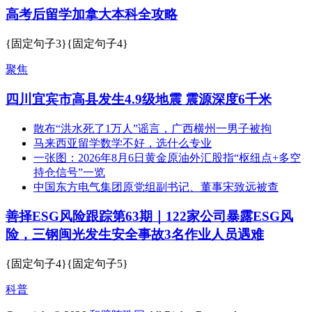
高考后留学加拿大本科全攻略
{固定句子3}{固定句子4}
聚焦
四川宜宾市高县发生4.9级地震 震源深度6千米
散布“洪水死了1万人”谣言，广西横州一男子被拘
马来西亚留学数学不好，选什么专业
一张图：2026年8月6日黄金原油外汇股指“枢纽点+多空
持仓信号”一览
中国东方电气集团原党组副书记、董事宋致远被查
善择ESG风险跟踪第63期｜122家公司暴露ESG风
险，三钢闽光发生安全事故3名作业人员遇难
{固定句子4}{固定句子5}
科普