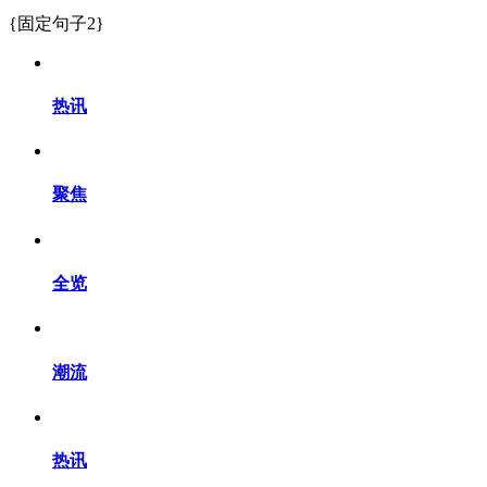
{固定句子2}
热讯
聚焦
全览
潮流
热讯