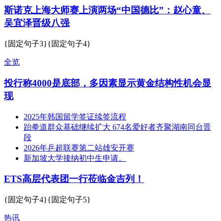
斯诺克上海大师赛上演两场“中国德比”：赵心童、
吴宜泽晋级八强
{固定句子3}{固定句子4}
全览
投行称4000是底部，多因素显示黄金结构性机会显
现
2025年韩国留学签证续签流程
跆拳道群众基础继续扩大 674名爱好者齐聚湖南同台晋
段
2026年乒超联赛第二站雄安开赛
新加坡大学接纳初中生申请。
ETS高层代表团一行莅临金吉列！
{固定句子4}{固定句子5}
热讯