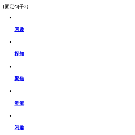
{固定句子2}
闲趣
探知
聚焦
潮流
闲趣