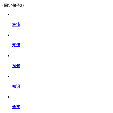
{固定句子2}
潮流
潮流
探知
知识
全览