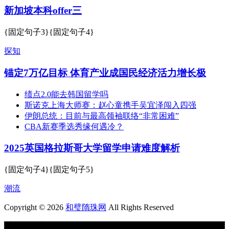
新加坡本科offer三
{固定句子3}{固定句子4}
探知
锚定7万亿目标 体育产业成国民经济活力增长极
绩点2.0能去韩国留学吗
斯诺克上海大师赛：赵心童携手吴宜泽闯入四强
伊朗总统：目前与最高领袖联络“非常困难”
CBA新赛季选秀缘何遇冷？
2025英国格拉斯哥大学留学申请难度解析
{固定句子4}{固定句子5}
潮流
Copyright © 2026
和璧隋珠网
All Rights Reserved