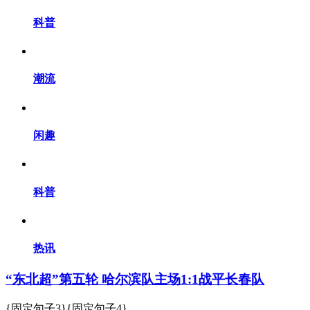
科普
潮流
闲趣
科普
热讯
“东北超”第五轮 哈尔滨队主场1:1战平长春队
{固定句子3}{固定句子4}