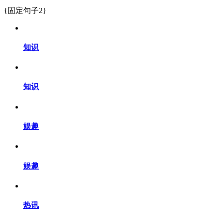
{固定句子2}
知识
知识
娱趣
娱趣
热讯