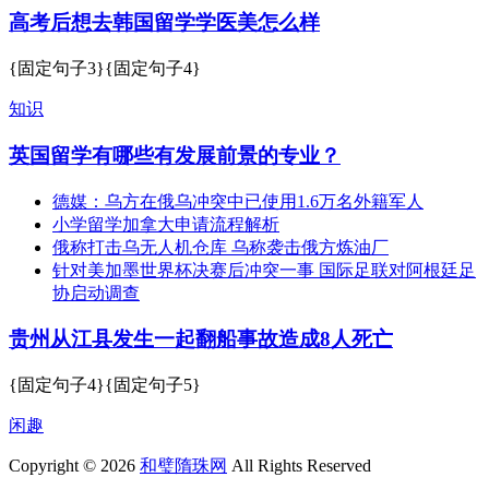
高考后想去韩国留学学医美怎么样
{固定句子3}{固定句子4}
知识
英国留学有哪些有发展前景的专业？
德媒：乌方在俄乌冲突中已使用1.6万名外籍军人
小学留学加拿大申请流程解析
俄称打击乌无人机仓库 乌称袭击俄方炼油厂
针对美加墨世界杯决赛后冲突一事 国际足联对阿根廷足
协启动调查
贵州从江县发生一起翻船事故造成8人死亡
{固定句子4}{固定句子5}
闲趣
Copyright © 2026
和璧隋珠网
All Rights Reserved