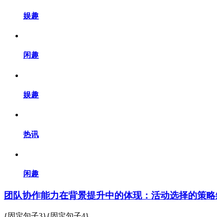
娱趣
闲趣
娱趣
热讯
闲趣
团队协作能力在背景提升中的体现：活动选择的策略
{固定句子3}{固定句子4}