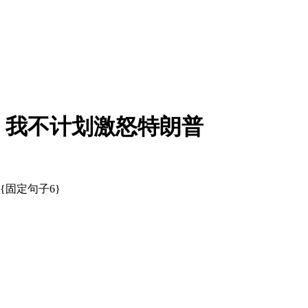
：我不计划激怒特朗普
{固定句子6}