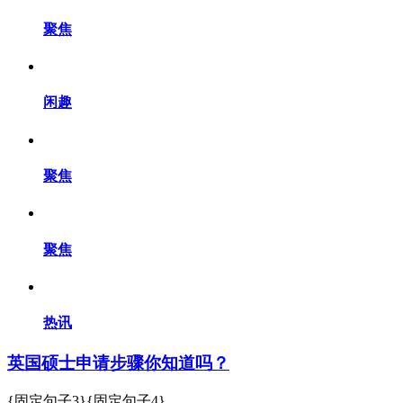
聚焦
闲趣
聚焦
聚焦
热讯
英国硕士申请步骤你知道吗？
{固定句子3}{固定句子4}