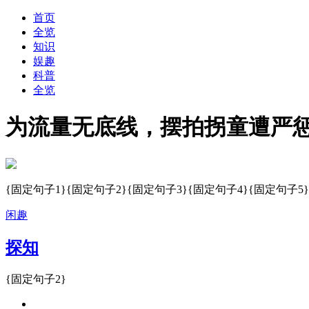
首页
全览
知识
娱趣
科普
全览
为流量无底线，摆拍拐童遭严
{固定句子1}{固定句子2}{固定句子3}{固定句子4}{固定句子5}
闲趣
探知
{固定句子2}