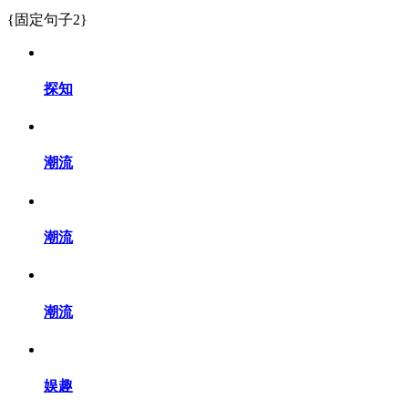
{固定句子2}
探知
潮流
潮流
潮流
娱趣