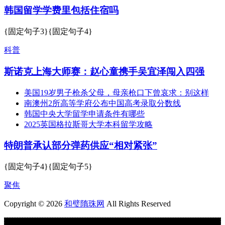
韩国留学学费里包括住宿吗
{固定句子3}{固定句子4}
科普
斯诺克上海大师赛：赵心童携手吴宜泽闯入四强
美国19岁男子枪杀父母，母亲枪口下曾哀求：别这样
南澳州2所高等学府公布中国高考录取分数线
韩国中央大学留学申请条件有哪些
2025英国格拉斯哥大学本科留学攻略
特朗普承认部分弹药供应“相对紧张”
{固定句子4}{固定句子5}
聚焦
Copyright © 2026
和璧隋珠网
All Rights Reserved