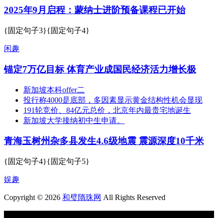
2025年9月启程：蒙纳士进阶预备课程已开始
{固定句子3}{固定句子4}
闲趣
锚定7万亿目标 体育产业成国民经济活力增长极
新加坡本科offer二
投行称4000是底部，多因素显示黄金结构性机会显现
191轮竞价、84亿元总价，北京年内最贵宅地诞生
新加坡大学接纳初中生申请。
青海玉树州杂多县发生4.6级地震 震源深度10千米
{固定句子4}{固定句子5}
娱趣
Copyright © 2026
和璧隋珠网
All Rights Reserved