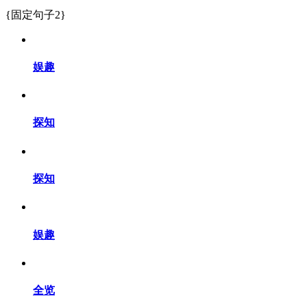
{固定句子2}
娱趣
探知
探知
娱趣
全览