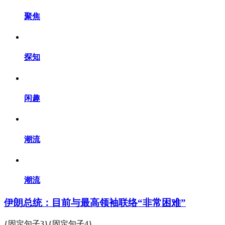
聚焦
探知
闲趣
潮流
潮流
伊朗总统：目前与最高领袖联络“非常困难”
{固定句子3}{固定句子4}