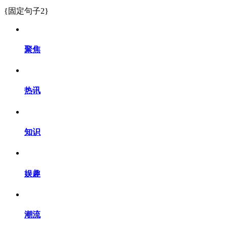
{固定句子2}
聚焦
热讯
知识
娱趣
潮流