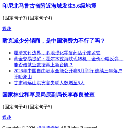
印尼北马鲁古省附近海域发生5.6级地震
{固定句子3}{固定句子4}
娱趣
耐克减少分销商，是中国消费力不行了吗？
厘清支付边界，多地强化零售药店个账监管
黄金交易提醒：霍尔木兹海峡现转机，金价小幅反弹，
能否借就业数据再上新台阶？
2026年中国自由潜水全能公开赛8月举行 连续三年落户
盱眙象山
甘肃靖远山洪灾害失联人数增至5人
国家林业和草原局原副局长李春良被查
{固定句子4}{固定句子5}
娱趣
Copyright © 2026
和璧隋珠网
All Rights Reserved